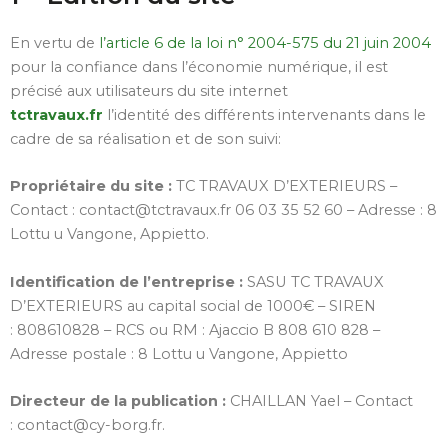
En vertu de
l’article 6 de la loi n° 2004-575 du 21 juin 2004
pour la confiance dans l’économie numérique, il est
précisé aux utilisateurs du site internet
tctravaux.fr
l’identité des différents intervenants dans le
cadre de sa réalisation et de son suivi:
Propriétaire du site :
TC TRAVAUX D’EXTERIEURS
–
Contact :
contact@tctravaux.fr
06 03 35 52 60
– Adresse :
8
Lottu u Vangone, Appietto
.
Identification de l’entreprise :
SASU
TC TRAVAUX
D’EXTERIEURS
au capital social de
1000
€ – SIREN
:
808610828
– RCS ou RM :
Ajaccio B 808 610 828
–
Adresse postale :
8 Lottu u Vangone, Appietto
Directeur de la publication :
CHAILLAN Yael
– Contact
:
contact@cy-borg.fr
.