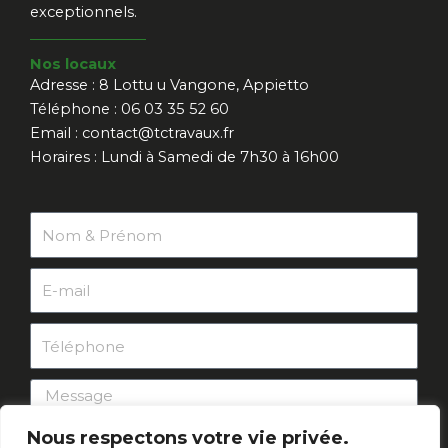
exceptionnels.
Nos locaux
Adresse : 8 Lottu u Vangone, Appietto
Téléphone : 06 03 35 52 60
Email : contact@tctravaux.fr
Horaires : Lundi à Samedi de 7h30 à 16h00
N
o
m
E
-
m
T
a
é
i
l
M
l
é
e
p
Nous respectons votre vie privée.
s