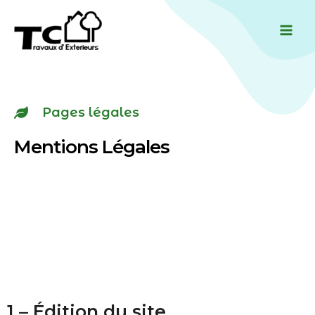
Aller
Mai
au
Men
contenu
Pages légales
Mentions Légales
1 – Édition du site